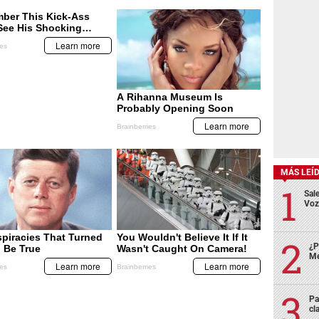
MÁS LEÍ
Sale
Voz
¿P
Me
Pa
cl