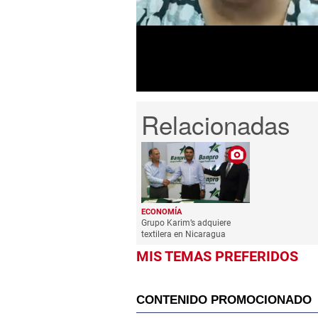
minutes,
30
seconds
Volume
0%
ECONOMÍA
Grupo Karim’s adquiere
textilera en Nicaragua
MIS TEMAS PREFERIDOS