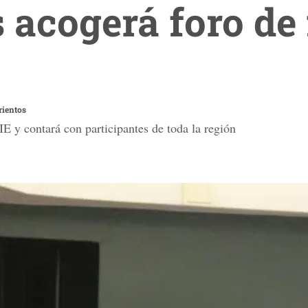
acogerá foro de
rientos
E y contará con participantes de toda la región