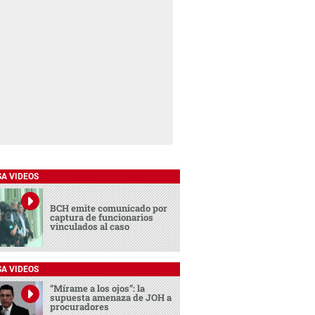
SA VIDEOS
BCH emite comunicado por
captura de funcionarios
vinculados al caso
SA VIDEOS
“Mírame a los ojos”: la
supuesta amenaza de JOH a
procuradores