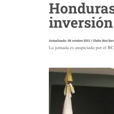
Honduras 
inversión
Actualizado: 08 octubre 2013
/
Glelio Noé Bar
La jornada es auspiciada por el BCI