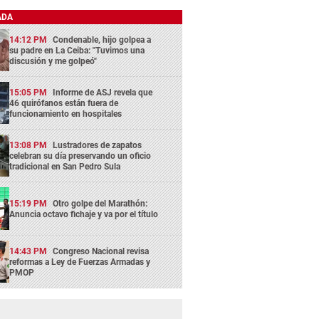
ADA
14:12 PM
Condenable, hijo golpea a
su padre en La Ceiba: "Tuvimos una
discusión y me golpeó"
15:05 PM
Informe de ASJ revela que
46 quirófanos están fuera de
funcionamiento en hospitales
13:08 PM
Lustradores de zapatos
celebran su día preservando un oficio
tradicional en San Pedro Sula
15:19 PM
Otro golpe del Marathón:
Anuncia octavo fichaje y va por el título
14:43 PM
Congreso Nacional revisa
reformas a Ley de Fuerzas Armadas y
PMOP