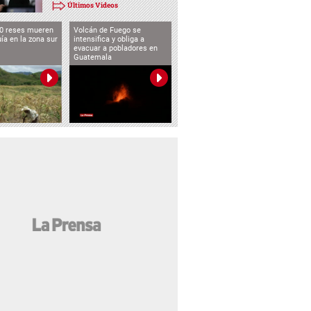
Últimos Videos
0 reses mueren
Volcán de Fuego se
uía en la zona sur
intensifica y obliga a
evacuar a pobladores en
Guatemala