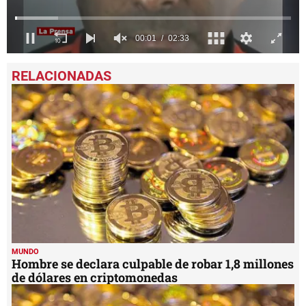
0
seconds
of
2
minutes,
33
seconds
MUNDO
Hombre se declara culpable de robar 1,8 millones
de dólares en criptomonedas