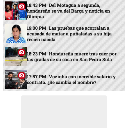
18:43 PM
Del Motagua a segunda,
hondureño se va del Barça y noticia en
Olimpia
19:00 PM
Las pruebas que acorralan a
acusada de matar a puñaladas a su hija
recién nacida
18:23 PM
Hondureña muere tras caer por
las gradas de su casa en San Pedro Sula
17:57 PM
Vozinha con increíble salario y
contrato: ¿Se cambia el nombre?