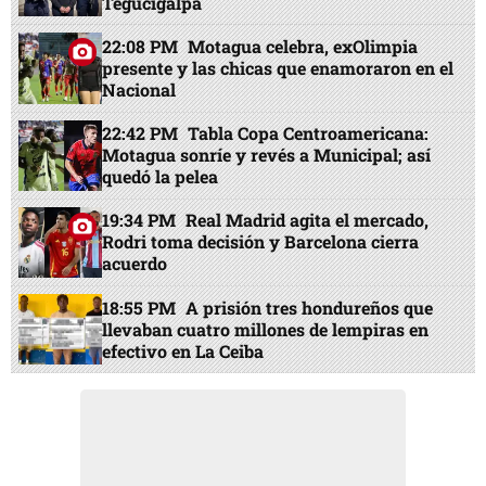
Tegucigalpa
22:08 PM
Motagua celebra, exOlimpia
presente y las chicas que enamoraron en el
Nacional
22:42 PM
Tabla Copa Centroamericana:
Motagua sonríe y revés a Municipal; así
quedó la pelea
19:34 PM
Real Madrid agita el mercado,
Rodri toma decisión y Barcelona cierra
acuerdo
18:55 PM
A prisión tres hondureños que
llevaban cuatro millones de lempiras en
efectivo en La Ceiba