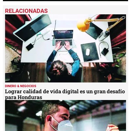
0
seconds
of
1
minute,
40
seconds
DINERO & NEGOCIOS
Lograr calidad de vida digital es un gran desafío
para Honduras