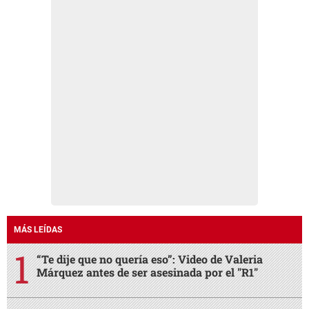
MÁS LEÍDAS
“Te dije que no quería eso”: Video de Valeria
Márquez antes de ser asesinada por el "R1"