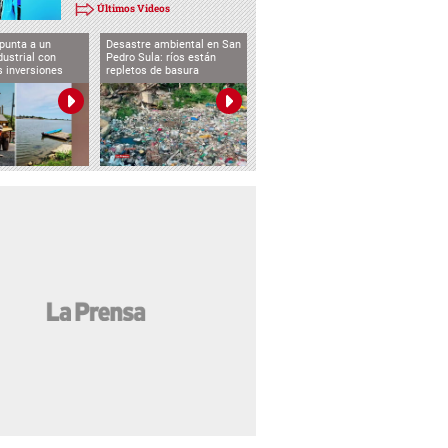
Últimos Videos
punta a un
Desastre ambiental en San
dustrial con
Pedro Sula: ríos están
s inversiones
repletos de basura