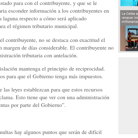
stado para con el contribuyente, y que se le
aria esconder información a los contribuyentes en
La Ceiba a
na laguna respecto a cómo será aplicado
renacer in
millonaria
ra el régimen tributario municipal.
el contribuyente, no se destaca con exactitud el
un margen de días considerable. El contribuyente no
istración tributaria con antelación.
islación mantenga el principio de reciprocidad.
tos para que el Gobierno tenga más impuestos.
e las leyes establezcan para que estos recursos
eclama. Esto tiene que ver con una administración
entas por parte del Gobierno”.
multas hay algunos puntos que serán de difícil