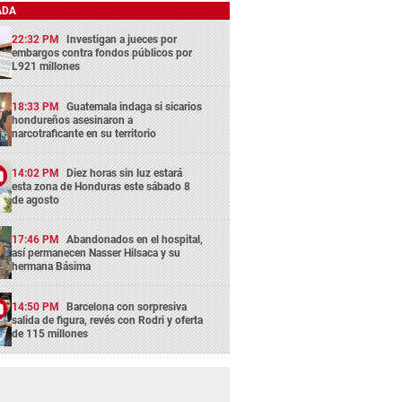
ADA
22:32 PM
Investigan a jueces por
embargos contra fondos públicos por
L921 millones
18:33 PM
Guatemala indaga si sicarios
hondureños asesinaron a
narcotraficante en su territorio
14:02 PM
Diez horas sin luz estará
esta zona de Honduras este sábado 8
de agosto
17:46 PM
Abandonados en el hospital,
así permanecen Nasser Hilsaca y su
hermana Básima
14:50 PM
Barcelona con sorpresiva
salida de figura, revés con Rodri y oferta
de 115 millones