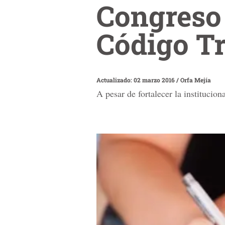
Congreso 
Código Tr
Actualizado: 02 marzo 2016
/
Orfa Mejía
A pesar de fortalecer la institucion