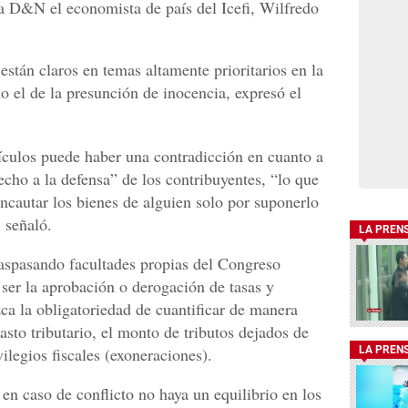
 a D&N el economista de país del Icefi, Wilfredo
están claros en temas altamente prioritarios en la
mo el de la presunción de inocencia, expresó el
ículos puede haber una contradicción en cuanto a
echo a la defensa” de los contribuyentes, “lo que
 incautar los bienes de alguien solo por suponerlo
, señaló.
LA PREN
traspasando facultades propias del Congreso
ser la aprobación o derogación de tasas y
ca la obligatoriedad de cuantificar de manera
asto tributario, el monto de tributos dejados de
ilegios fiscales (exoneraciones).
LA PREN
en caso de conflicto no haya un equilibrio en los