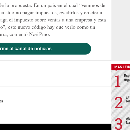
 de la propuesta. En un país en el cual “venimos de
ha sido no pagar impuestos, evadirlos y en cierta
aga el impuesto sobre ventas a una empresa y esta
bo”, este nuevo código hay que verlo como un
taria, comentó Noé Pino.
rme al canal de noticias
MÁS LEÍ
Esp
rega
¿T
os
re
Ab
Na