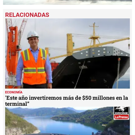
0
seconds
of
46
seconds
ECONOMÍA
'Este año invertiremos más de $50 millones en la
terminal”