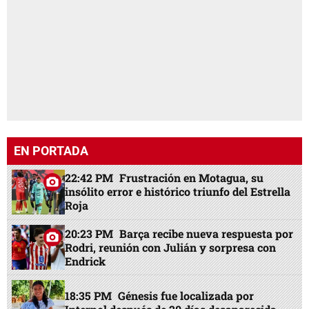
EN PORTADA
22:42 PM
Frustración en Motagua, su
insólito error e histórico triunfo del Estrella
Roja
20:23 PM
Barça recibe nueva respuesta por
Rodri, reunión con Julián y sorpresa con
Endrick
18:35 PM
Génesis fue localizada por