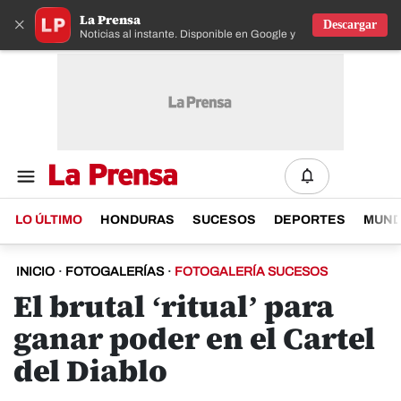
La Prensa
×
Descargar
Noticias al instante. Disponible en Google y IOS
LO ÚLTIMO
HONDURAS
SUCESOS
DEPORTES
MUN
INICIO
·
FOTOGALERÍAS
·
FOTOGALERÍA SUCESOS
El brutal ‘ritual’ para
ganar poder en el Cartel
del Diablo