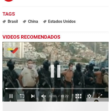
Brasil
China
Estados Unidos
VIDEOS RECOMENDADOS
0
seconds