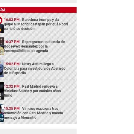
ADA
16:03 PM
Barcelona irrumpe y da
golpe al Madrid: destapan por qué Rodri
cambió su decisión
16:37 PM
Reprograman audiencia de
Roosevelt Hernández por la
incompatibilidad de agenda
15:02 PM
Nasry Asfura llega a
Colombia para investidura de Abelardo
de la Espriella
12:32 PM
Real Madrid renueva a
Vinicius: Salario y por cuántos años
firmó
15:35 PM
Vinicius reacciona tras
renovación con Real Madrid y manda
mensaje a Mourinho