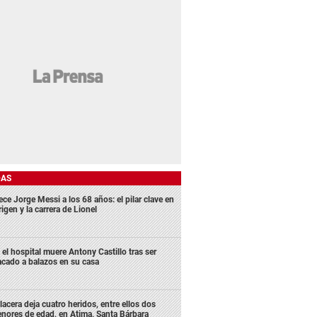
DAS
ece Jorge Messi a los 68 años: el pilar clave en
rigen y la carrera de Lionel
 el hospital muere Antony Castillo tras ser
acado a balazos en su casa
lacera deja cuatro heridos, entre ellos dos
nores de edad, en Atima, Santa Bárbara