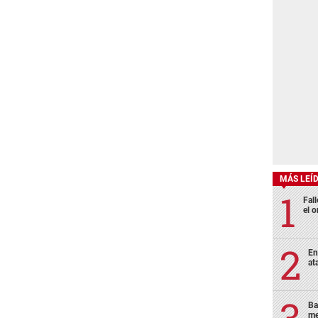
MÁS LEÍ
Fall
el o
En
at
Ba
me