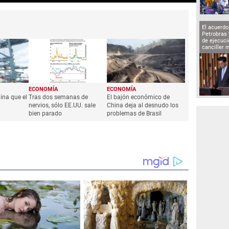
El acuerd
Petrobras 
de ejecuci
canciller 
ECONOMÍA
ECONOMÍA
ina que el
Tras dos semanas de
El bajón económico de
nervios, sólo EE.UU. sale
China deja al desnudo los
bien parado
problemas de Brasil