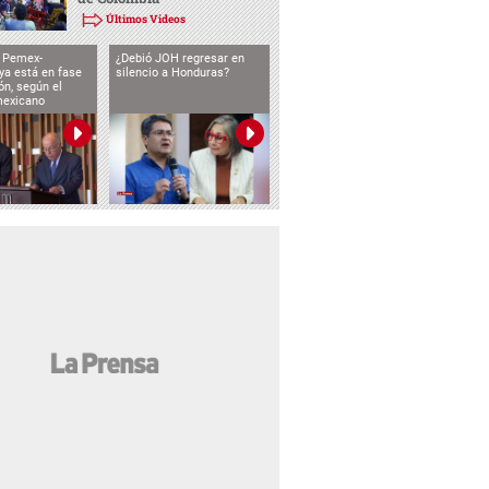
Últimos Videos
o Pemex-
¿Debió JOH regresar en
ya está en fase
silencio a Honduras?
ón, según el
mexicano