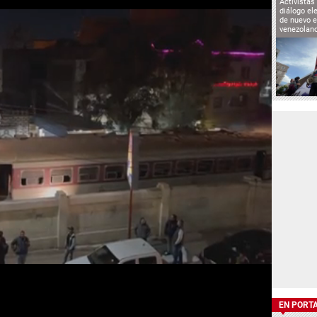
Activistas
diálogo el
de nuevo e
venezolan
EN PORT