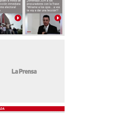
 piden a mesa de
¿Amenazó JOH a los
ección inmediata
procuradores con la frase:
nte electoral
"Mírame a los ojos... a vos
o
te voy a dar una lección"?
ADA