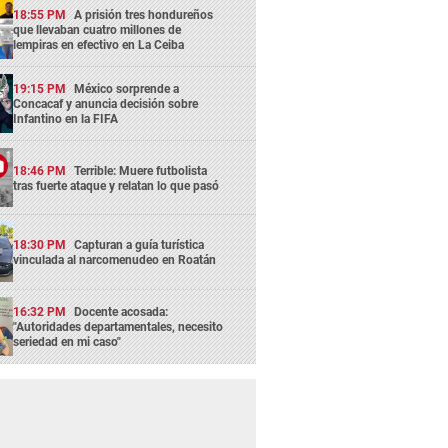
18:55 PM
A prisión tres hondureños
que llevaban cuatro millones de
lempiras en efectivo en La Ceiba
19:15 PM
México sorprende a
Concacaf y anuncia decisión sobre
Infantino en la FIFA
18:46 PM
Terrible: Muere futbolista
tras fuerte ataque y relatan lo que pasó
18:30 PM
Capturan a guía turística
vinculada al narcomenudeo en Roatán
16:32 PM
Docente acosada:
"Autoridades departamentales, necesito
seriedad en mi caso"