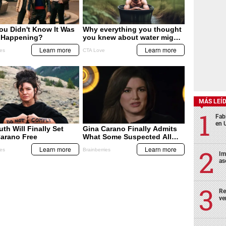
MÁS LEÍ
Fabi
en 
Im
as
Re
ve