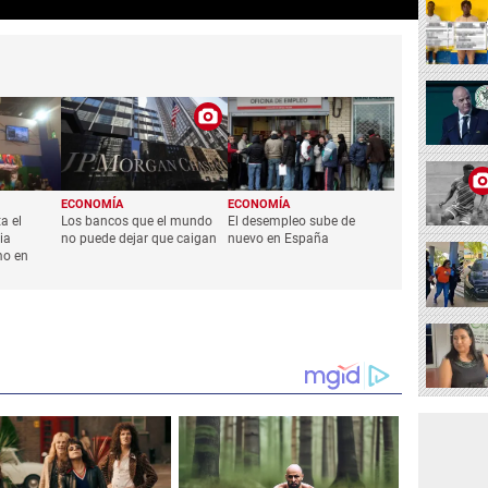
ECONOMÍA
ECONOMÍA
a el
Los bancos que el mundo
El desempleo sube de
ia
no puede dejar que caigan
nuevo en España
mo en