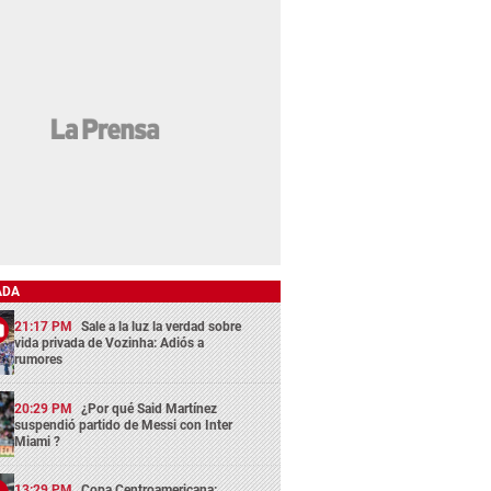
ADA
21:17 PM
Sale a la luz la verdad sobre
vida privada de Vozinha: Adiós a
rumores
20:29 PM
¿Por qué Said Martínez
suspendió partido de Messi con Inter
Miami ?
13:29 PM
Copa Centroamericana: