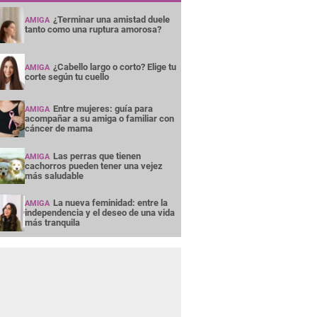
¿Terminar una amistad duele
AMIGA
tanto como una ruptura amorosa?
¿Cabello largo o corto? Elige tu
AMIGA
corte según tu cuello
Entre mujeres: guía para
AMIGA
acompañar a su amiga o familiar con
cáncer de mama
Las perras que tienen
AMIGA
cachorros pueden tener una vejez
más saludable
La nueva feminidad: entre la
AMIGA
independencia y el deseo de una vida
más tranquila