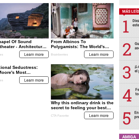
MÁS LEÍ
Die
est
Gu
as
¡L
el
Fe
to
En
pr
AMIGA