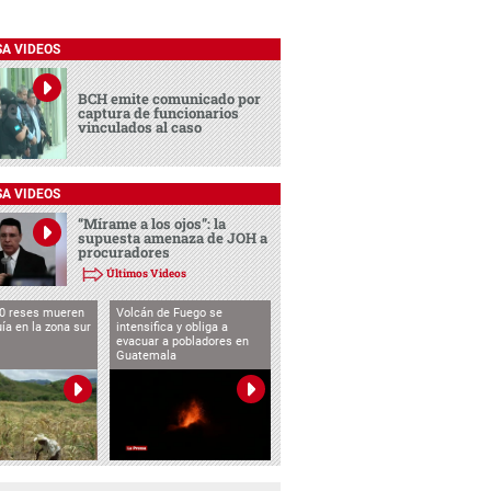
SA VIDEOS
BCH emite comunicado por
captura de funcionarios
vinculados al caso
SA VIDEOS
“Mírame a los ojos”: la
supuesta amenaza de JOH a
procuradores
Últimos Videos
0 reses mueren
Volcán de Fuego se
uía en la zona sur
intensifica y obliga a
evacuar a pobladores en
Guatemala