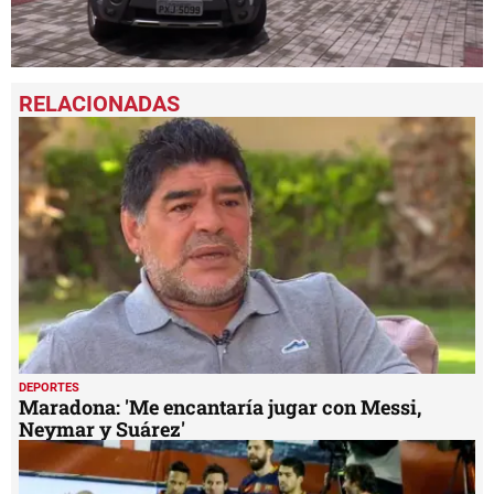
0
seconds
of
1
minute,
46
seconds
DEPORTES
Maradona: 'Me encantaría jugar con Messi,
Neymar y Suárez'