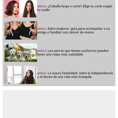
¿Cabello largo o corto? Elige tu corte según
AMIGA
tu cuello
Entre mujeres: guía para acompañar a su
AMIGA
amiga o familiar con cáncer de mama
Las perras que tienen cachorros pueden
AMIGA
tener una vejez más saludable
La nueva feminidad: entre la independencia
AMIGA
y el deseo de una vida más tranquila