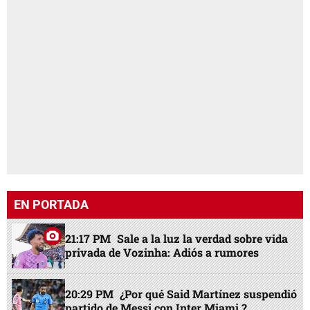
EN PORTADA
21:17 PM
Sale a la luz la verdad sobre vida
privada de Vozinha: Adiós a rumores
20:29 PM
¿Por qué Said Martínez suspendió
partido de Messi con Inter Miami ?