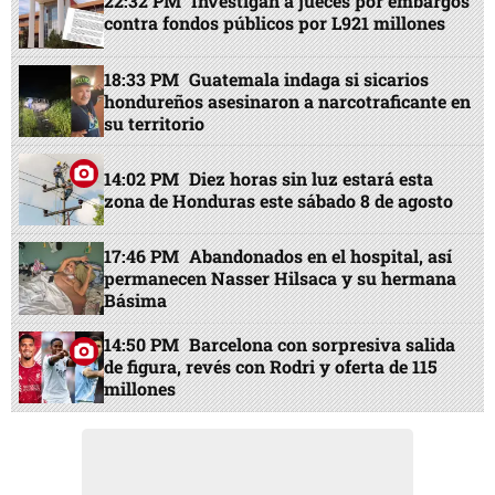
22:32 PM
Investigan a jueces por embargos
contra fondos públicos por L921 millones
18:33 PM
Guatemala indaga si sicarios
hondureños asesinaron a narcotraficante en
su territorio
14:02 PM
Diez horas sin luz estará esta
zona de Honduras este sábado 8 de agosto
17:46 PM
Abandonados en el hospital, así
permanecen Nasser Hilsaca y su hermana
Básima
14:50 PM
Barcelona con sorpresiva salida
de figura, revés con Rodri y oferta de 115
millones