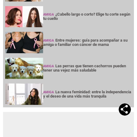
¿Cabello largo o corto? Elige tu corte según
AMIGA
tu cuello
Entre mujeres: guía para acompañar a su
AMIGA
amiga o familiar con cáncer de mama
Las perras que tienen cachorros pueden
AMIGA
tener una vejez más saludable
La nueva feminidad: entre la independencia
AMIGA
y el deseo de una vida más tranquila