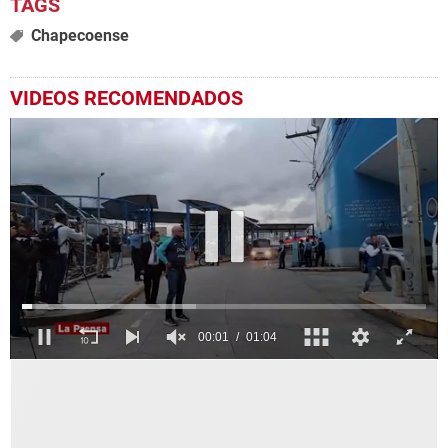
Chapecoense
VIDEOS RECOMENDADOS
0
seconds
of
1
minute,
4