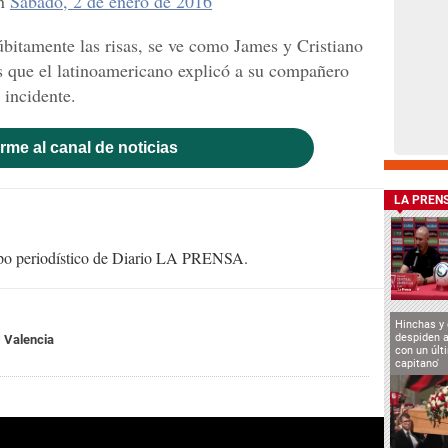
n
Sábado, 2 de enero de 2016
úbitamente las risas, se ve como James y Cristiano
s que el latinoamericano explicó a su compañero
 incidente.
rme al canal de noticias
LA PREN
uipo periodístico de Diario LA PRENSA.
Hinchas y
despiden a
Valencia
con un últ
capitano'