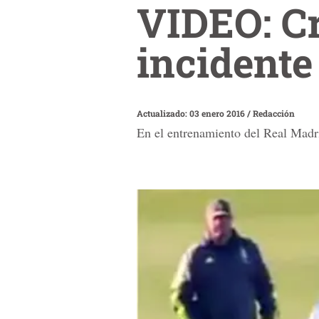
VIDEO: Cr
incidente
Actualizado: 03 enero 2016
/
Redacción
En el entrenamiento del Real Madri