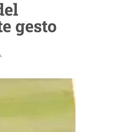
del
te gesto
a.