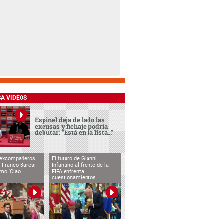
SA VIDEOS
Espinel deja de lado las
excusas y fichaje podría
debutar: "Está en la lista..."
 excompañeros
El futuro de Gianni
 Franco Baresi
Infantino al frente de la
imo 'Ciao
FIFA enfrenta
cuestionamientos