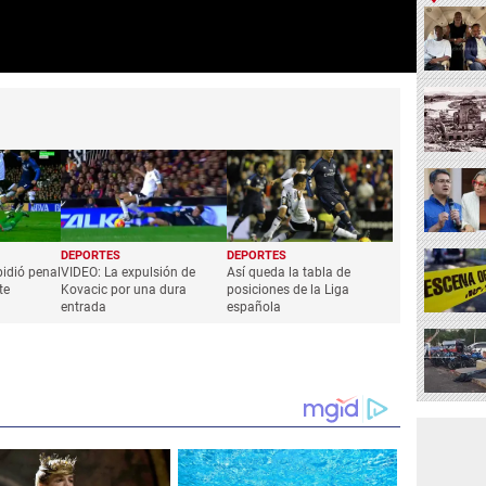
DEPORTES
DEPORTES
pidió penal
VIDEO: La expulsión de
Así queda la tabla de
te
Kovacic por una dura
posiciones de la Liga
entrada
española