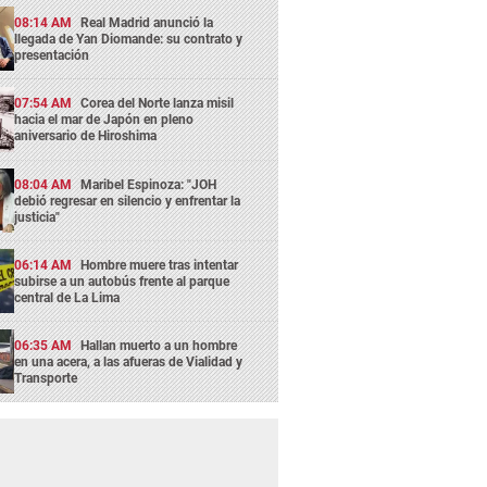
08:14 AM
Real Madrid anunció la
llegada de Yan Diomande: su contrato y
presentación
07:54 AM
Corea del Norte lanza misil
hacia el mar de Japón en pleno
aniversario de Hiroshima
08:04 AM
Maribel Espinoza: "JOH
debió regresar en silencio y enfrentar la
justicia"
06:14 AM
Hombre muere tras intentar
subirse a un autobús frente al parque
central de La Lima
06:35 AM
Hallan muerto a un hombre
en una acera, a las afueras de Vialidad y
Transporte