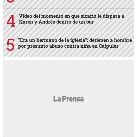
AMIGA
Noches en vela por insomnio y
AMIGA
preocupación, ¿qué hacer para tratarlo?
¿Terminar una amistad duele tanto como
AMIGA
una ruptura amorosa?