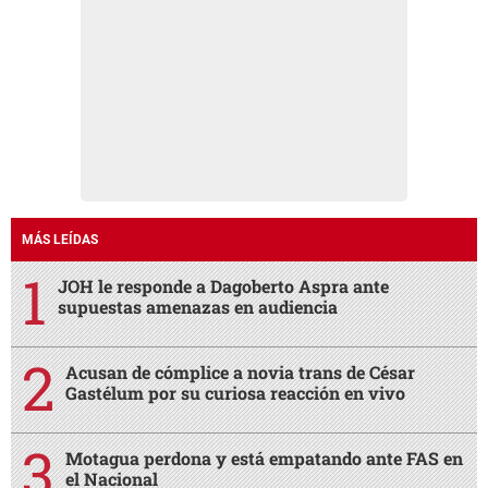
JOH le responde a Dagoberto Aspra ante
supuestas amenazas en audiencia
Acusan de cómplice a novia trans de César
Gastélum por su curiosa reacción en vivo
Motagua perdona y está empatando ante FAS en
el Nacional
Video del momento en que sicario le dispara a
Karen y Andrés dentro de un bar
"Era un hermano de la iglesia": detienen a hombre
por presunto abuso contra niña en Calpules