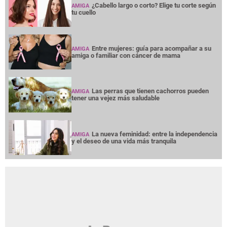
¿Cabello largo o corto? Elige tu corte según
AMIGA
tu cuello
Entre mujeres: guía para acompañar a su
AMIGA
amiga o familiar con cáncer de mama
Las perras que tienen cachorros pueden
AMIGA
tener una vejez más saludable
La nueva feminidad: entre la independencia
AMIGA
y el deseo de una vida más tranquila