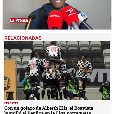
0
seconds
of
3
minutes,
18
seconds
DEPORTES
Con un golazo de Alberth Elis, el Boavista
humilló al Benfica en la Liga portuguesa