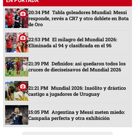
EN PORTADA
20:34 PM
Tabla goleadores Mundial: Messi
responde, revés a CR7 y otro doblete en Bota
de Oro
22:53 PM
El milagro del Mundial 2026:
Eliminada al 94 y clasificada en el 96
21:39 PM
Definidos: así quedaron todos los
cruces de dieciseisavos del Mundial 2026
21:21 PM
Mundial 2026: Insólito y drástico
castigo a jugadores de Uruguay
15:05 PM
Argentina y Messi meten miedo:
Campaña perfecta y otra exhibición