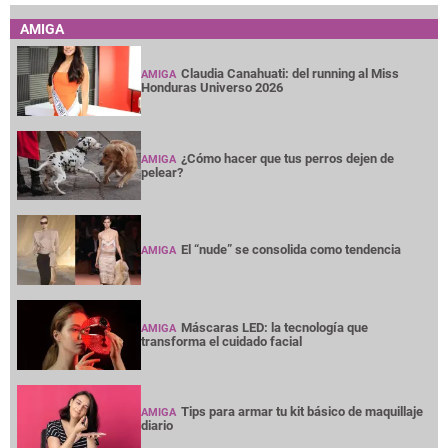
AMIGA
Claudia Canahuati: del running al Miss
AMIGA
Honduras Universo 2026
¿Cómo hacer que tus perros dejen de
AMIGA
pelear?
El “nude” se consolida como tendencia
AMIGA
Máscaras LED: la tecnología que
AMIGA
transforma el cuidado facial
Tips para armar tu kit básico de maquillaje
AMIGA
diario