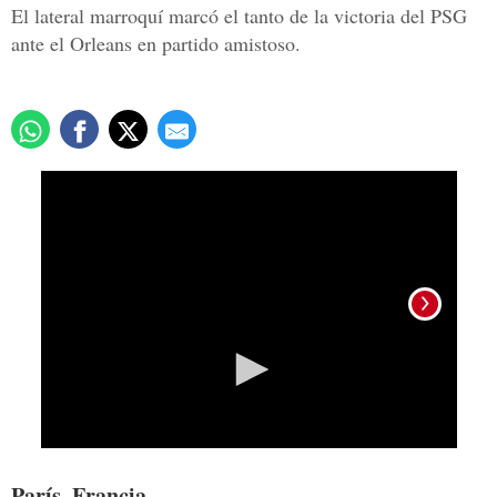
El lateral marroquí marcó el tanto de la victoria del PSG
ante el Orleans en partido amistoso.
0
seconds
of
21
seconds
Achra
París, Francia.