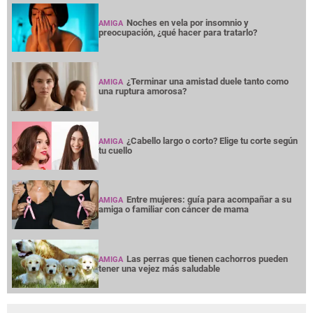
Noches en vela por insomnio y
AMIGA
preocupación, ¿qué hacer para tratarlo?
¿Terminar una amistad duele tanto como
AMIGA
una ruptura amorosa?
¿Cabello largo o corto? Elige tu corte según
AMIGA
tu cuello
Entre mujeres: guía para acompañar a su
AMIGA
amiga o familiar con cáncer de mama
Las perras que tienen cachorros pueden
AMIGA
tener una vejez más saludable