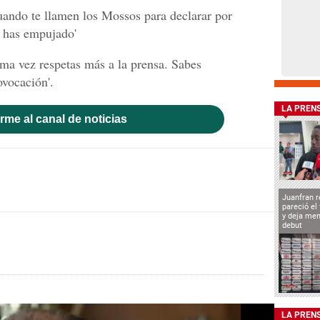
uando te llamen los Mossos para declarar por
 has empujado'
ima vez respetas más a la prensa. Sabes
vocación'.
LA PREN
rme al canal de noticias
Juanfran r
pareció el
y deja men
debut
LA PREN