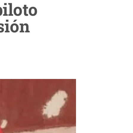
iloto
sión