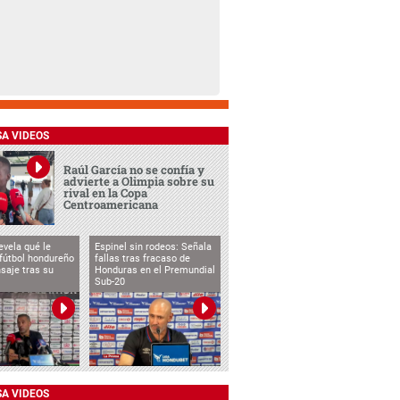
SA VIDEOS
Raúl García no se confía y
advierte a Olimpia sobre su
rival en la Copa
Centroamericana
evela qué le
Espinel sin rodeos: Señala
 fútbol hondureño
fallas tras fracaso de
saje tras su
Honduras en el Premundial
Sub-20
SA VIDEOS