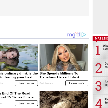
MÁS LEÍ
Die
est
Gu
as
¡L
el
Fe
to