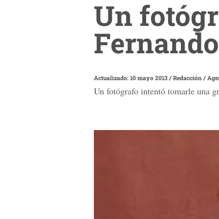
Un fotógr
Fernando
Actualizado: 10 mayo 2013
/
Redacción / Age
Un fotógrafo intentó tomarle una grá