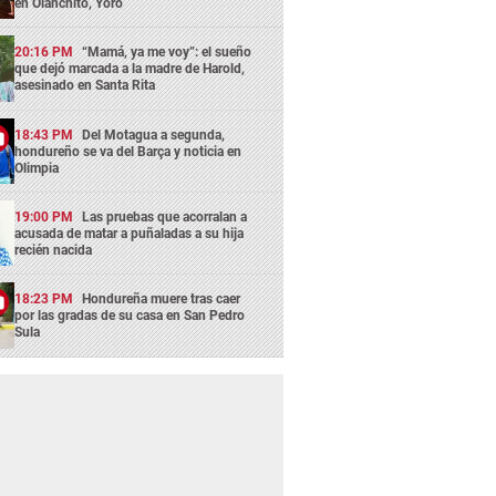
en Olanchito, Yoro
20:16 PM
“Mamá, ya me voy”: el sueño
que dejó marcada a la madre de Harold,
asesinado en Santa Rita
18:43 PM
Del Motagua a segunda,
hondureño se va del Barça y noticia en
Olimpia
19:00 PM
Las pruebas que acorralan a
acusada de matar a puñaladas a su hija
recién nacida
18:23 PM
Hondureña muere tras caer
por las gradas de su casa en San Pedro
Sula