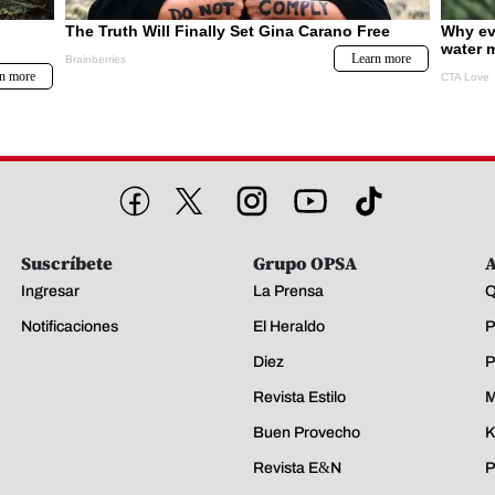
Suscríbete
Grupo OPSA
A
Ingresar
La Prensa
Q
Notificaciones
El Heraldo
P
Diez
P
Revista Estilo
M
Buen Provecho
K
Revista E&N
P