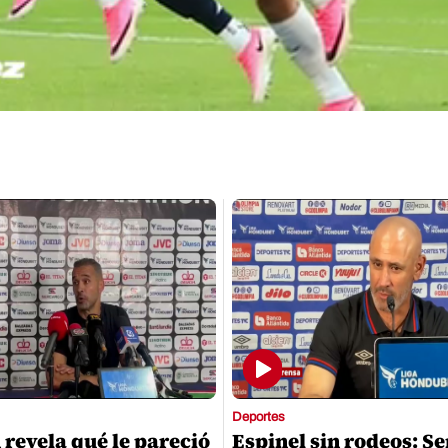
Deportes
 revela qué le pareció
Espinel sin rodeos: S