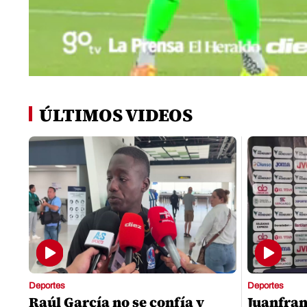
0
seconds
of
ÚLTIMOS VIDEOS
0
seconds
Volume
0%
Deportes
Deportes
Raúl García no se confía y
Juanfran