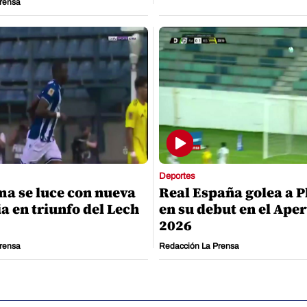
rensa
Deportes
ma se luce con nueva
Real España golea a P
a en triunfo del Lech
en su debut en el Ape
2026
rensa
Redacción La Prensa