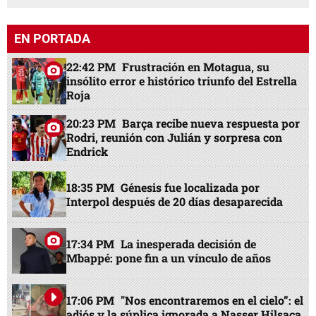
EN PORTADA
22:42 PM
Frustración en Motagua, su
insólito error e histórico triunfo del Estrella
Roja
20:23 PM
Barça recibe nueva respuesta por
Rodri, reunión con Julián y sorpresa con
Endrick
18:35 PM
Génesis fue localizada por
Interpol después de 20 días desaparecida
17:34 PM
La inesperada decisión de
Mbappé: pone fin a un vínculo de años
17:06 PM
"Nos encontraremos en el cielo”: el
adiós y la súplica ignorada a Nasser Hilsaca