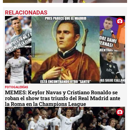
0
seconds
of
28
seconds
FOTOGALERÍAS
MEMES: Keylor Navas y Cristiano Ronaldo se
roban el show tras triunfo del Real Madrid ante
la Roma en la Champions League