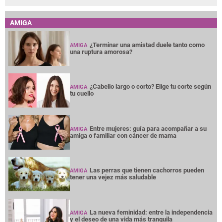
AMIGA
¿Terminar una amistad duele tanto como
AMIGA
una ruptura amorosa?
¿Cabello largo o corto? Elige tu corte según
AMIGA
tu cuello
Entre mujeres: guía para acompañar a su
AMIGA
amiga o familiar con cáncer de mama
Las perras que tienen cachorros pueden
AMIGA
tener una vejez más saludable
La nueva feminidad: entre la independencia
AMIGA
y el deseo de una vida más tranquila