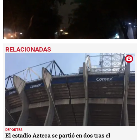
0
seconds
of
54
seconds
DEPORTES
El estadio Azteca se partió en dos tras el