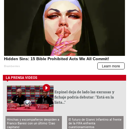
LA PRENSA VIDEOS
Espinel deja de lado las excusas y
fichaje podría debutar: "Está en la
lista..."
Hinchas y excompañeros despiden a
El futuro de Gianni Infantino al frente
Franco Baresi con un último 'Ciao
de la FIFA enfrenta
capitano'
cuestionamientos