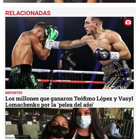
0
seconds
of
7
minutes,
59
seconds
DEPORTES
Los millones que ganaron Teófimo López y Vasyl
Lomachenko por la 'pelea del año'