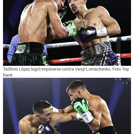
Teófimo López logró imponerse contra Vasyl Lomachenko. Foto Top
Rank