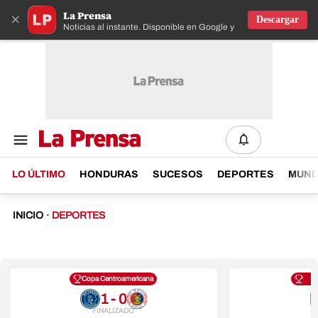
La Prensa
×
Descargar
Noticias al instante. Disponible en Google y IOS
LO ÚLTIMO
HONDURAS
SUCESOS
DEPORTES
MUN
INICIO
·
DEPORTES
Copa Centroamericana
1 - 0
FINALIZADO