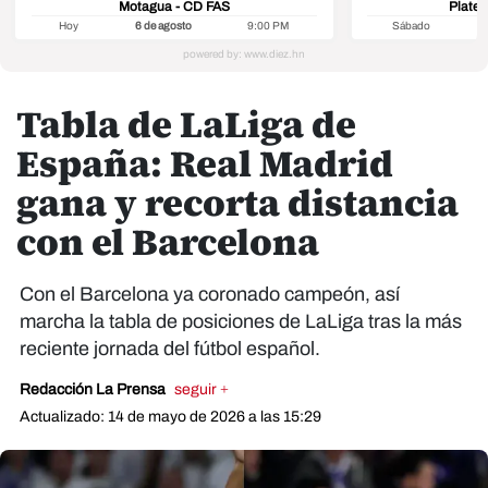
Motagua - CD FAS
Platen
Hoy
6 de agosto
9:00 PM
Sábado
8
Tabla de LaLiga de
España: Real Madrid
gana y recorta distancia
con el Barcelona
Con el Barcelona ya coronado campeón, así
marcha la tabla de posiciones de LaLiga tras la más
reciente jornada del fútbol español.
Redacción La Prensa
seguir +
Actualizado: 14 de mayo de 2026 a las 15:29