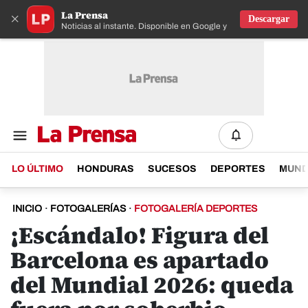
La Prensa
×
Descargar
Noticias al instante. Disponible en Google y IOS
LO ÚLTIMO
HONDURAS
SUCESOS
DEPORTES
MUN
INICIO
·
FOTOGALERÍAS
·
FOTOGALERÍA DEPORTES
¡Escándalo! Figura del
Barcelona es apartado
del Mundial 2026: queda