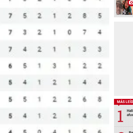
MÁS LEÍ
Hal
afu
Re