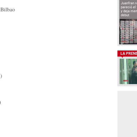
Juanfran r
pareció el
 Bilbao
y deja men
debut
LA PREN
)
)