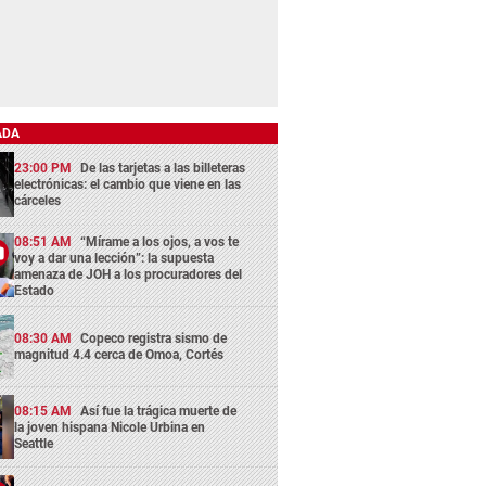
ADA
23:00 PM
De las tarjetas a las billeteras
electrónicas: el cambio que viene en las
cárceles
08:51 AM
“Mírame a los ojos, a vos te
voy a dar una lección”: la supuesta
amenaza de JOH a los procuradores del
Estado
08:30 AM
Copeco registra sismo de
magnitud 4.4 cerca de Omoa, Cortés
08:15 AM
Así fue la trágica muerte de
la joven hispana Nicole Urbina en
Seattle