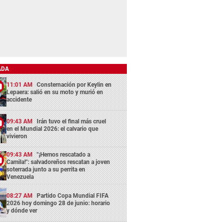
ADA
11:01 AM
Consternación por Keylin en
Lepaera: salió en su moto y murió en
accidente
09:43 AM
Irán tuvo el final más cruel
en el Mundial 2026: el calvario que
vivieron
09:43 AM
"¡Hemos rescatado a
Camila!": salvadoreños rescatan a joven
soterrada junto a su perrita en
Venezuela
08:27 AM
Partido Copa Mundial FIFA
2026 hoy domingo 28 de junio: horario
y dónde ver