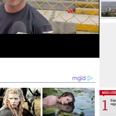
MÁS LEÍ
Esp
rega