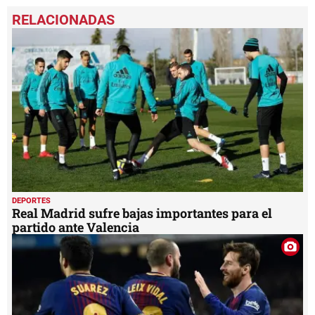
0
seconds
of
47
seconds
DEPORTES
Real Madrid sufre bajas importantes para el
partido ante Valencia