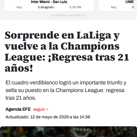
Inter Miami - San Luis
UMECIT
Hoy
5 de agosto
5:30 PM
Hoy
5 d
Sorprende en LaLiga y
vuelve a la Champions
League: ¡Regresa tras 21
años!
El cuadro verdiblanco logró un importante triunfo y
sella su puesto en la Champions League: regresa
tras 21 años.
Agencia EFE
seguir +
Actualizado: 12 de mayo de 2026 a las 14:56