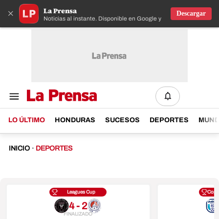
La Prensa
×
Descargar
Noticias al instante. Disponible en Google y IOS
LO ÚLTIMO
HONDURAS
SUCESOS
DEPORTES
MUN
INICIO
·
DEPORTES
Leagues Cup
Copa
4 - 2
FINALIZADO
F