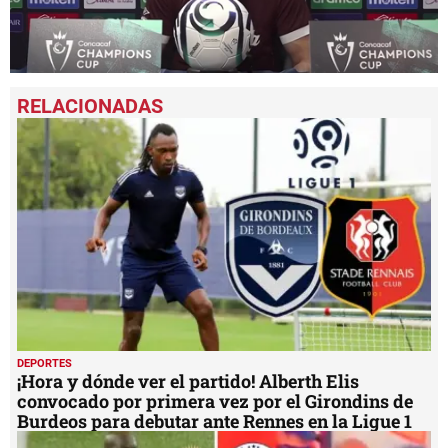
0
seconds
of
8
minutes,
53
seconds
DEPORTES
¡Hora y dónde ver el partido! Alberth Elis
convocado por primera vez por el Girondins de
Burdeos para debutar ante Rennes en la Ligue 1