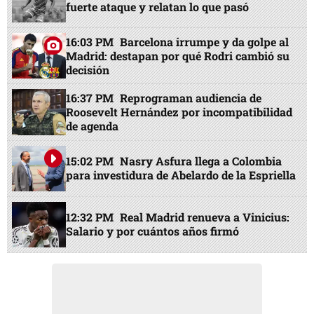
fuerte ataque y relatan lo que pasó
16:03 PM
Barcelona irrumpe y da golpe al
Madrid: destapan por qué Rodri cambió su
decisión
16:37 PM
Reprograman audiencia de
Roosevelt Hernández por incompatibilidad
de agenda
15:02 PM
Nasry Asfura llega a Colombia
para investidura de Abelardo de la Espriella
12:32 PM
Real Madrid renueva a Vinicius:
Salario y por cuántos años firmó