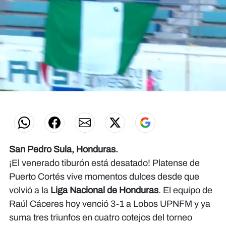
0
seconds
of
0
seconds
San Pedro Sula, Honduras.
¡El venerado tiburón está desatado! Platense de
Puerto Cortés vive momentos dulces desde que
volvió a la
Liga Nacional de Honduras
. El equipo de
Raúl Cáceres hoy venció 3-1 a Lobos UPNFM y ya
suma tres triunfos en cuatro cotejos del torneo