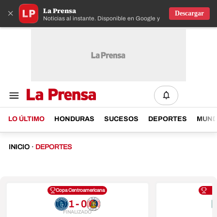
La Prensa
×
Descargar
Noticias al instante. Disponible en Google y IOS
LO ÚLTIMO
HONDURAS
SUCESOS
DEPORTES
MUN
INICIO
·
DEPORTES
Copa Centroamericana
1 - 0
FINALIZADO