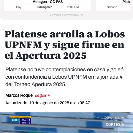
Motagua - CD FAS
Platen
Hoy
6 de agosto
9:00 PM
Sábado
8
Platense arrolla a Lobos
UPNFM y sigue firme en
el Apertura 2025
Platense no tuvo contemplaciones en casa y goleó
con contundencia a Lobos UPNFM en la jornada 4
del Torneo Apertura 2025.
Marcos Roque
seguir +
Actualizado: 10 de agosto de 2025 a las 08:47