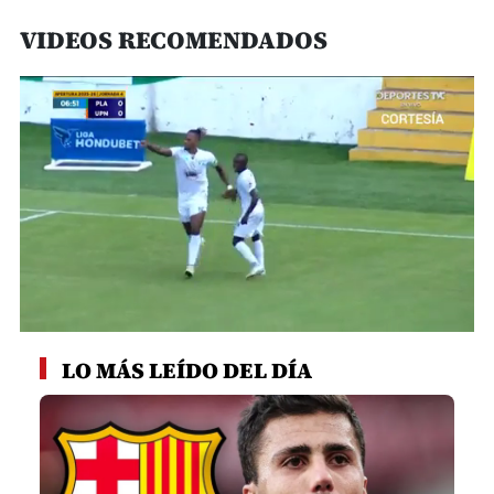
VIDEOS RECOMENDADOS
0
seconds
LO MÁS LEÍDO DEL DÍA
of
1
minute,
55
seconds