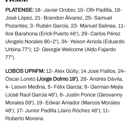
PLATENSE:
18- Javier Orobio; 15- Ofir Padilla, 19-
José López, 21- Brandon Álvarez, 25- Samuel
Pozantes; 3- Rubén García, 23- Manuel Salinas, 11-
Ilce Barahona (Erick Puerto 46'), 29- Carlos Pérez
(Angelo Norales 90+2'), 34- Yeison Arriola (Eduardo
Urbina 77'); 12- Georgie Welcome (Aldo Fajardo
77').
LOBOS UPNFM:
12- Alex Güity; 14 José Fiallos, 24-
Óscar Loreto
(Jorge Dolmo 19')
, 28- Andrés Dávila,
4- Lesvin Medina, 5- Félix García; 8- German Mejía
(José Raúl García 46'), 6- Justin Ponce (Geovanny
Morales 59'), 19- Edwar Amador (Marcos Morales
46'), 17- Junior Padilla (Jairo Róchez 46'); 11-
Roberto Moreira.