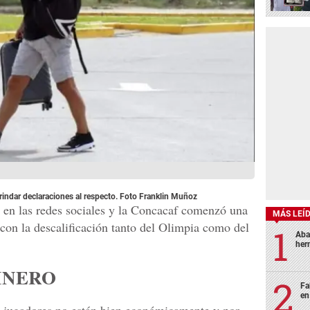
rindar declaraciones al respecto. Foto Franklin Muñoz
l en las redes sociales y la Concacaf comenzó una
MÁS LEÍ
 con la descalificación tanto del Olimpia como del
Aba
her
INERO
Fa
en
s jugadores no están bien económicamente y por