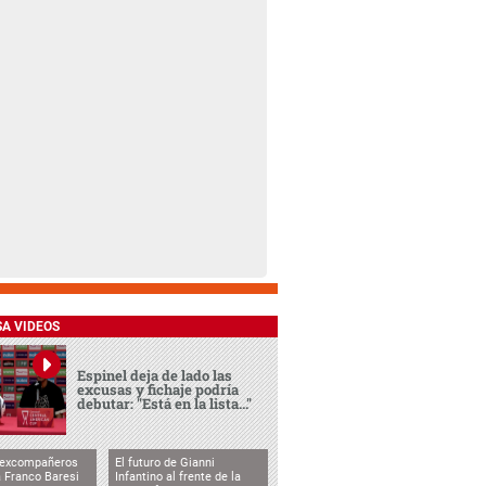
SA VIDEOS
Espinel deja de lado las
excusas y fichaje podría
debutar: "Está en la lista..."
 excompañeros
El futuro de Gianni
 Franco Baresi
Infantino al frente de la