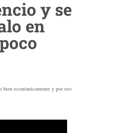
encio y se
alo en
 poco
tán bien económicamente y por eso