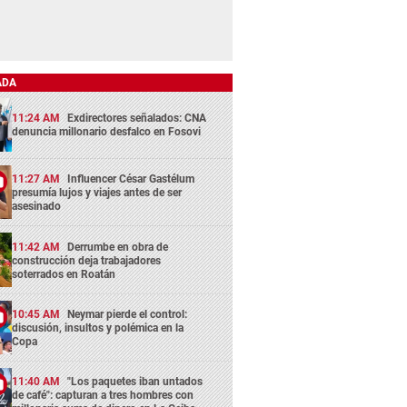
ADA
11:24 AM
Exdirectores señalados: CNA
denuncia millonario desfalco en Fosovi
11:27 AM
Influencer César Gastélum
presumía lujos y viajes antes de ser
asesinado
11:42 AM
Derrumbe en obra de
construcción deja trabajadores
soterrados en Roatán
10:45 AM
Neymar pierde el control:
discusión, insultos y polémica en la
Copa
11:40 AM
"Los paquetes iban untados
de café": capturan a tres hombres con