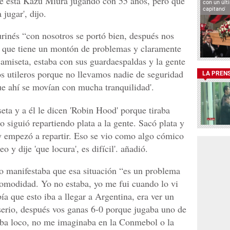
ue está Kazu Miura jugando con 55 años, pero que
con un últ
capitano'
jugar', dijo.
rinés “con nosotros se portó bien, después nos
, que tiene un montón de problemas y claramente
 camiseta, estaba con sus guardaespaldas y la gente
os utileros porque no llevamos nadie de seguridad
LA PREN
ue ahí se movían con mucha tranquilidad'.
eta y a él le dicen 'Robin Hood' porque tiraba
io siguió repartiendo plata a la gente. Sacó plata y
 y empezó a repartir. Eso se vio como algo cómico
y dije 'que locura', es difícil'. añadió.
io manifestaba que esa situación “es un problema
omodidad. Yo no estaba, yo me fui cuando lo vi
bía que esto iba a llegar a Argentina, era ver un
serio, después vos ganas 6-0 porque jugaba uno de
taba loco, no me imaginaba en la Conmebol o la