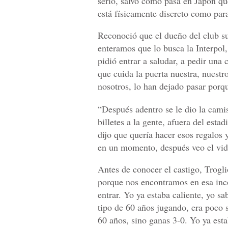
serio, salvo como pasa en Japón q
está físicamente discreto como para 
Reconoció que el dueño del club su
enteramos que lo busca la Interpol
pidió entrar a saludar, a pedir una
que cuida la puerta nuestra, nuestr
nosotros, lo han dejado pasar porq
“Después adentro se le dio la camis
billetes a la gente, afuera del estad
dijo que quería hacer esos regalos
en un momento, después veo el video 
Antes de conocer el castigo, Trogl
porque nos encontramos en esa inc
entrar. Yo ya estaba caliente, yo sa
tipo de 60 años jugando, era poco 
60 años, sino ganas 3-0. Yo ya es