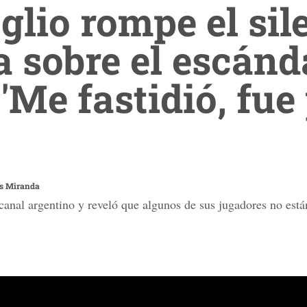
glio rompe el sil
 sobre el escánd
'Me fastidió, fue
os Miranda
canal argentino y reveló que algunos de sus jugadores no es