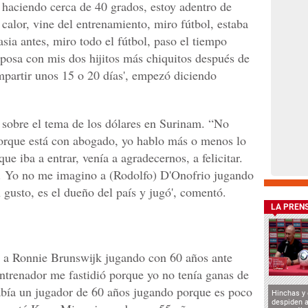
n haciendo cerca de 40 grados, estoy adentro de
calor, vine del entrenamiento, miro fútbol, estaba
sia antes, miro todo el fútbol, paso el tiempo
posa con mis dos hijitos más chiquitos después de
partir unos 15 o 20 días', empezó diciendo
 sobre el tema de los dólares en Surinam. “No
orque está con abogado, yo hablo más o menos lo
e iba a entrar, venía a agradecernos, a felicitar.
gó. Yo no me imagino a (Rodolfo) D'Onofrio jugando
 gusto, es el dueño del país y jugó', comentó.
LA PREN
r a Ronnie Brunswijk jugando con 60 años ante
trenador me fastidió porque yo no tenía ganas de
abía un jugador de 60 años jugando porque es poco
Hinchas y
despiden a