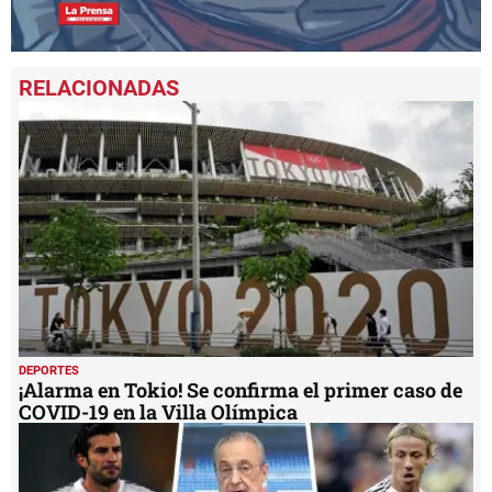
0
seconds
of
2
minutes,
25
seconds
DEPORTES
¡Alarma en Tokio! Se confirma el primer caso de
COVID-19 en la Villa Olímpica