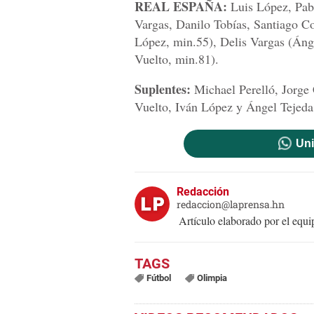
REAL ESPAÑA:
Luis López, Pabl
Vargas, Danilo Tobías, Santiago C
López, min.55), Delis Vargas (Áng
Vuelto, min.81).
Suplentes:
Michael Perelló, Jorge 
Vuelto, Iván López y Ángel Tejeda
Uni
Redacción
redaccion@laprensa.hn
Artículo elaborado por el eq
Fútbol
Olimpia