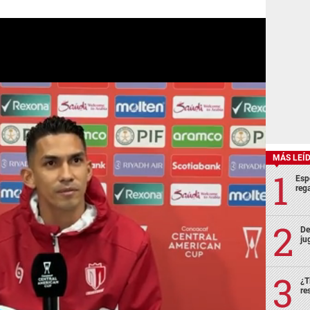
MÁS LEÍ
Esp
rega
De
ju
¿T
re