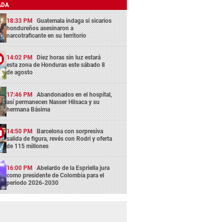
ADA
18:33 PM
Guatemala indaga si sicarios
hondureños asesinaron a
narcotraficante en su territorio
14:02 PM
Diez horas sin luz estará
esta zona de Honduras este sábado 8
de agosto
17:46 PM
Abandonados en el hospital,
así permanecen Nasser Hilsaca y su
hermana Básima
14:50 PM
Barcelona con sorpresiva
salida de figura, revés con Rodri y oferta
de 115 millones
16:00 PM
Abelardo de la Espriella jura
como presidente de Colombia para el
periodo 2026-2030