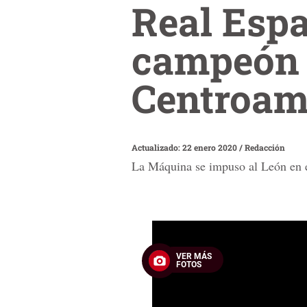
Real Espa
campeón 
Centroam
Actualizado: 22 enero 2020
/
Redacción
La Máquina se impuso al León en e
0
seconds
of
VER MÁS
1
FOTOS
minute,
47
seconds
Volume
90%