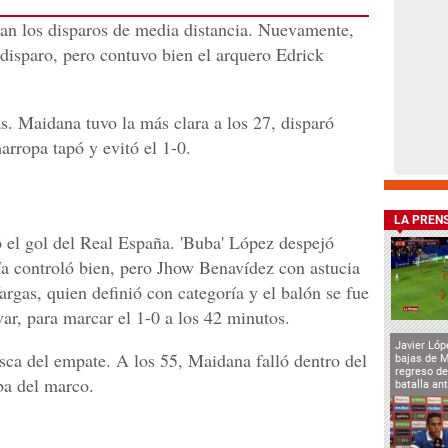
ran los disparos de media distancia. Nuevamente,
disparo, pero contuvo bien el arquero Edrick
. Maidana tuvo la más clara a los 27, disparó
arropa tapó y evitó el 1-0.
LA PREN
 el gol del Real España. 'Buba' López despejó
a controló bien, pero Jhow Benavídez con astucia
Vargas, quien definió con categoría y el balón se fue
ar, para marcar el 1-0 a los 42 minutos.
Javier Lóp
sca del empate. A los 55, Maidana falló dentro del
bajas de 
regreso de
iba del marco.
batalla an