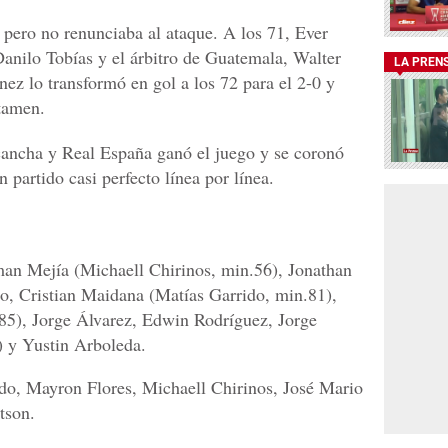
pero no renunciaba al ataque. A los 71, Ever
Danilo Tobías y el árbitro de Guatemala, Walter
LA PREN
ez lo transformó en gol a los 72 para el 2-0 y
tamen.
cancha y Real España ganó el juego y se coronó
partido casi perfecto línea por línea.
an Mejía (Michaell Chirinos, min.56), Jonathan
o, Cristian Maidana (Matías Garrido, min.81),
.85), Jorge Álvarez, Edwin Rodríguez, Jorge
 y Yustin Arboleda.
do, Mayron Flores, Michaell Chirinos, José Mario
tson.