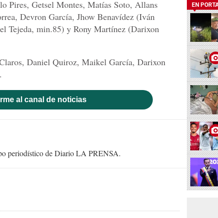
o Pires, Getsel Montes, Matías Soto, Allans
EN PORT
orrea, Devron García, Jhow Benavídez (Iván
el Tejeda, min.85) y Rony Martínez (Darixon
Claros, Daniel Quiroz, Maikel García, Darixon
.
rme al canal de noticias
uipo periodístico de Diario LA PRENSA.