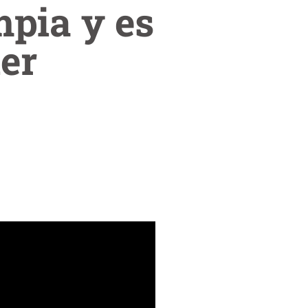
mpia y es
er