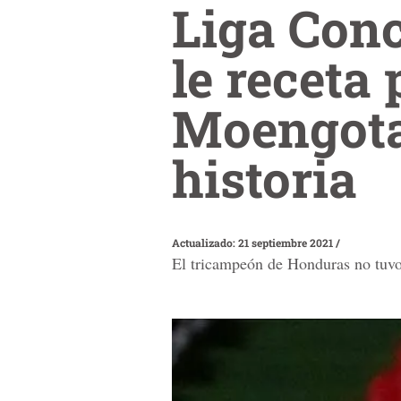
Liga Conc
le receta 
Moengotap
historia
Actualizado: 21 septiembre 2021
/
El tricampeón de Honduras no tuvo