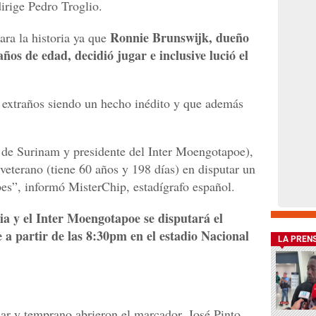
dirige Pedro Troglio.
Ronnie Brunswijk, dueño
ara la historia ya que
ños de edad, decidió jugar e inclusive lució el
 extraños siendo un hecho inédito y que además
 de Surinam y presidente del Inter Moengotapoe),
veterano (tiene 60 años y 198 días) en disputar un
ubes”, informó MisterChip, estadígrafo español.
ia y el Inter Moengotapoe se disputará el
a partir de las 8:30pm en el estadio Nacional
LA PREN
ar y temprano abrieron el marcador. José Pinto