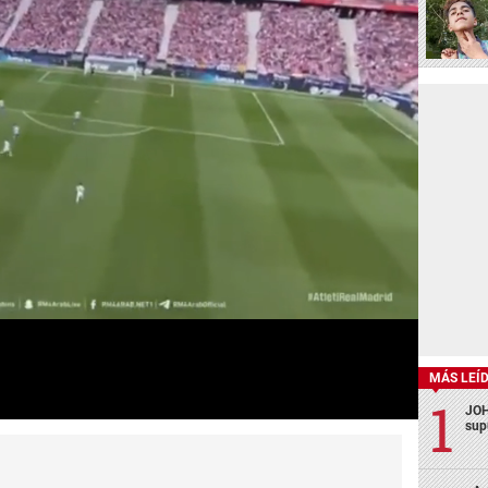
MÁS LEÍ
JOH
sup