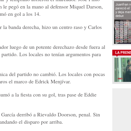
Juanfran r
lón le pegó en la mano al defensor Miquel Darson,
pareció el
rmó en gol a los 14.
y deja men
debut
 la banda derecha, hizo un centro raso y Carlos
or luego de un potente derechazo desde fuera al
e partido. Los locales no tenían argumentos para
LA PREN
ica del partido no cambió. Los locales con pocas
aros el marco de Edrick Menjívar.
umó a la fiesta con su gol, tras pase de Eddie
sé García derribó a Rievaldo Doorson, penal. Sin
ndando el disparo por arriba.