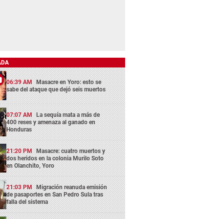
ADA
06:39 AM
Masacre en Yoro: esto se
sabe del ataque que dejó seis muertos
07:07 AM
La sequía mata a más de
400 reses y amenaza al ganado en
Honduras
21:20 PM
Masacre: cuatro muertos y
dos heridos en la colonia Murilo Soto
en Olanchito, Yoro
21:03 PM
Migración reanuda emisión
de pasaportes en San Pedro Sula tras
falla del sistema