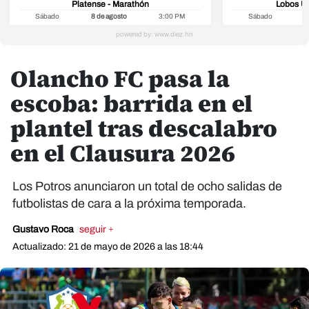
Platense - Marathón
Lobos U
Sábado
8 de agosto
3:00 PM
Sábado
8
Olancho FC pasa la
escoba: barrida en el
plantel tras descalabro
en el Clausura 2026
Los Potros anunciaron un total de ocho salidas de
futbolistas de cara a la próxima temporada.
Gustavo Roca
seguir +
Actualizado: 21 de mayo de 2026 a las 18:44