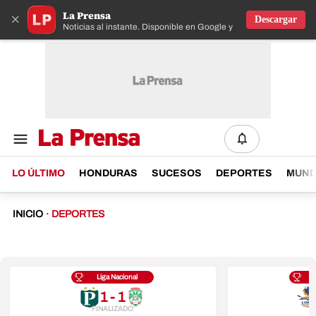
La Prensa
×
Descargar
Noticias al instante. Disponible en Google y IOS
LO ÚLTIMO
HONDURAS
SUCESOS
DEPORTES
MUN
INICIO
·
DEPORTES
Liga Nacional
1 - 1
FINALIZADO
F