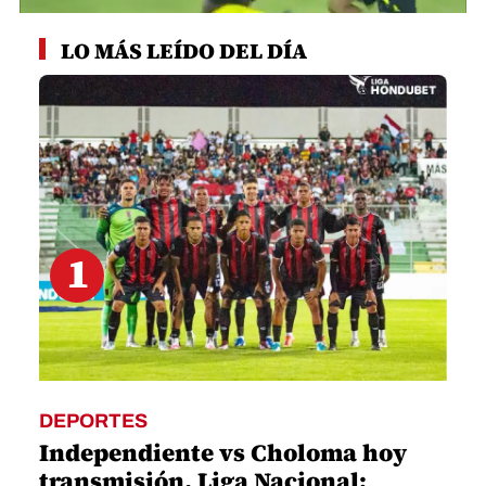
0
seconds
LO MÁS LEÍDO DEL DÍA
of
1
minute,
34
seconds
1
DEPORTES
Independiente vs Choloma hoy
transmisión, Liga Nacional: