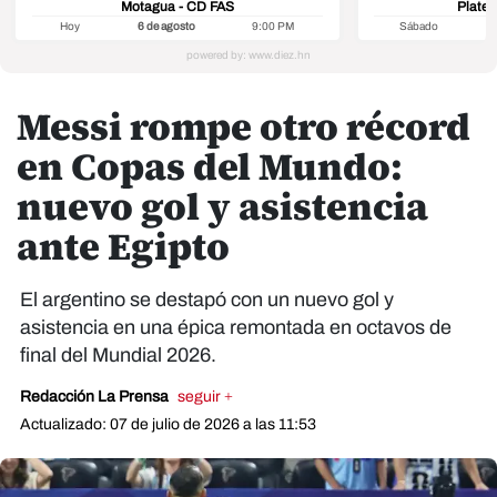
Motagua - CD FAS
Platen
Hoy
6 de agosto
9:00 PM
Sábado
8
Messi rompe otro récord
en Copas del Mundo:
nuevo gol y asistencia
ante Egipto
El argentino se destapó con un nuevo gol y
asistencia en una épica remontada en octavos de
final del Mundial 2026.
Redacción La Prensa
seguir +
Actualizado: 07 de julio de 2026 a las 11:53