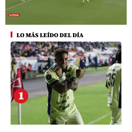
0
seconds
LO MÁS LEÍDO DEL DÍA
of
1
minute,
21
seconds
1