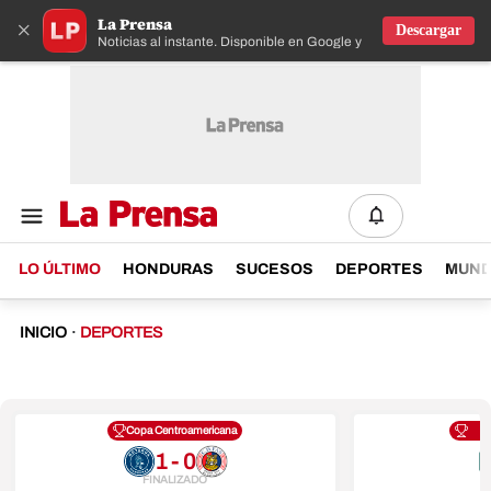
La Prensa
×
Descargar
Noticias al instante. Disponible en Google y IOS
LO ÚLTIMO
HONDURAS
SUCESOS
DEPORTES
MUN
INICIO
·
DEPORTES
Copa Centroamericana
1 - 0
FINALIZADO