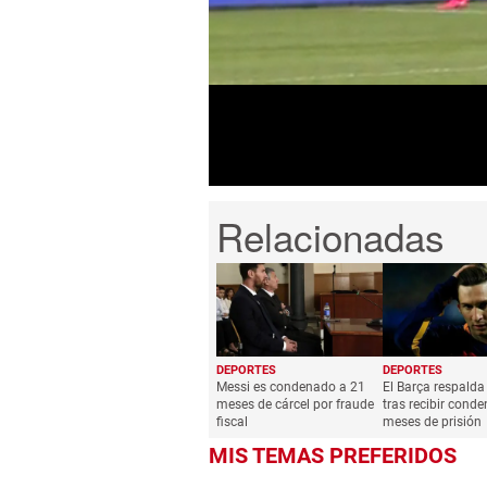
seconds
of
1
minute,
5
seconds
Volume
0%
DEPORTES
DEPORTES
Messi es condenado a 21
El Barça respalda
meses de cárcel por fraude
tras recibir cond
fiscal
meses de prisión
MIS TEMAS PREFERIDOS