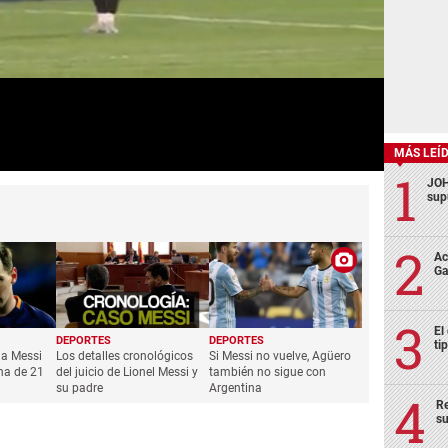
MÁS LEÍ
JOH
sup
Ac
Ga
El
DEPORTES
DEPORTES
ti
 a Messi
Los detalles cronológicos
Si Messi no vuelve, Agüero
ena de 21
del juicio de Lionel Messi y
también no sigue con
su padre
Argentina
Re
su