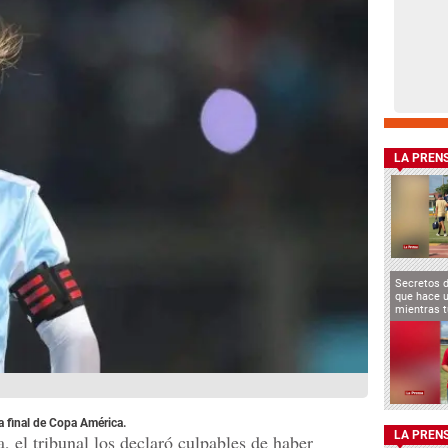
LA PREN
Secretos 
que hace u
mientras t
a final de Copa América.
LA PREN
 el tribunal los declaró culpables de haber