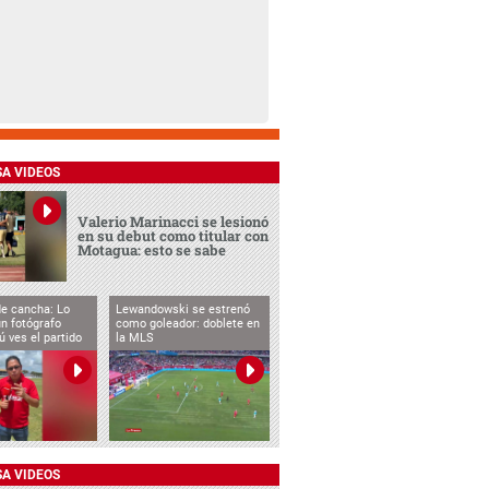
SA VIDEOS
Valerio Marinacci se lesionó
en su debut como titular con
Motagua: esto se sabe
de cancha: Lo
Lewandowski se estrenó
n fotógrafo
como goleador: doblete en
ú ves el partido
la MLS
SA VIDEOS