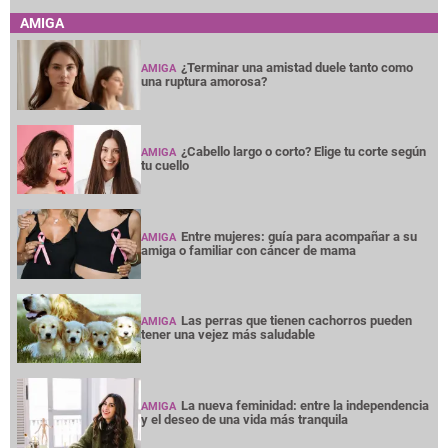
AMIGA
¿Terminar una amistad duele tanto como
AMIGA
una ruptura amorosa?
¿Cabello largo o corto? Elige tu corte según
AMIGA
tu cuello
Entre mujeres: guía para acompañar a su
AMIGA
amiga o familiar con cáncer de mama
Las perras que tienen cachorros pueden
AMIGA
tener una vejez más saludable
La nueva feminidad: entre la independencia
AMIGA
y el deseo de una vida más tranquila