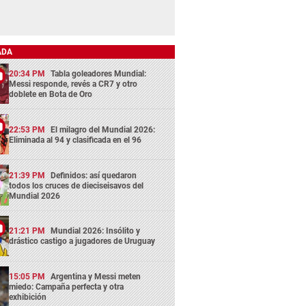
ADA
20:34 PM
Tabla goleadores Mundial:
Messi responde, revés a CR7 y otro
doblete en Bota de Oro
22:53 PM
El milagro del Mundial 2026:
Eliminada al 94 y clasificada en el 96
21:39 PM
Definidos: así quedaron
todos los cruces de dieciseisavos del
Mundial 2026
21:21 PM
Mundial 2026: Insólito y
drástico castigo a jugadores de Uruguay
15:05 PM
Argentina y Messi meten
miedo: Campaña perfecta y otra
exhibición