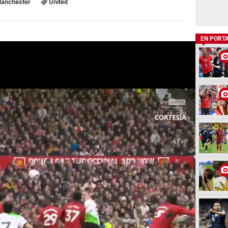
anchester
United
EN PORT