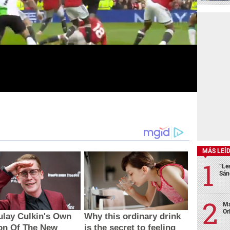
MÁS LEÍ
“Le
Sán
Ma
Or
lay Culkin's Own
Why this ordinary drink
on Of The New
is the secret to feeling