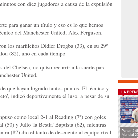
minutos con diez jugadores a causa de la expulsión
rte para ganar un título y eso es lo que hemos
técnico del Manchester United, Alex Ferguson.
on los marfileños Didier Drogba (33), en su 29º
lou (82), uno en cada tiempo.
 del Chelsea, no quiso recurrir a la suerte para
Manchester United.
 de que hayan logrado tantos puntos. El técnico y
LA PREN
to', indicó deportivamente el luso, a pesar de su
 impuso como local 2-1 al Reading (7º) con goles
l (50) y Julio 'la Bestia' Baptista (62), mientras
tra (87) dio el tanto de descuento al equipo rival.
Panamá di
Mundial 2