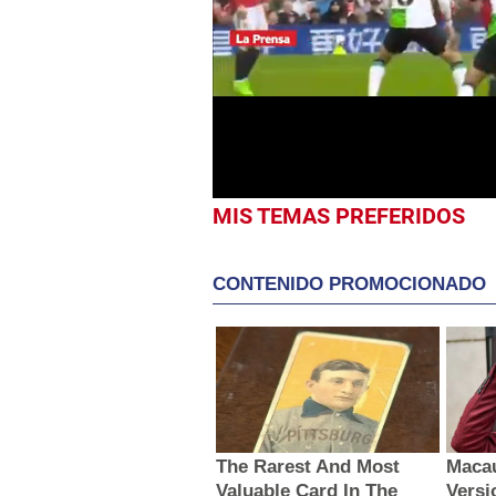
seconds
of
57
seconds
Volume
0%
MIS TEMAS PREFERIDOS
CONTENIDO PROMOCIONADO
The Rarest And Most
Macau
Valuable Card In The
Versi