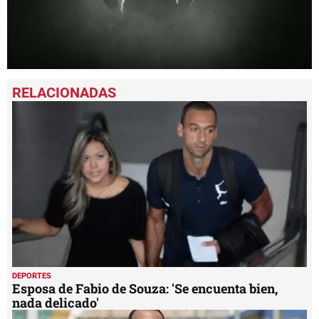
0
seconds
of
24
seconds
DEPORTES
Esposa de Fabio de Souza: 'Se encuenta bien,
nada delicado'