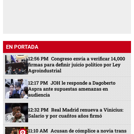
EN PORTADA
12:56 PM
Congreso envía a verificar 14,000
firmas para definir juicio político por Ley
Agroindustrial
12:17 PM
JOH le responde a Dagoberto
Aspra ante supuestas amenazas en
audiencia
12:32 PM
Real Madrid renueva a Vinicius:
Salario y por cuañtos años firmó
11:10 AM
Acusan de cómplice a novia trans