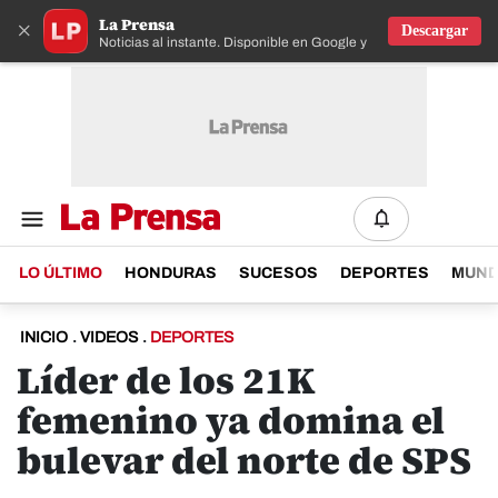
La Prensa
×
Descargar
Noticias al instante. Disponible en Google y IOS
LO ÚLTIMO
HONDURAS
SUCESOS
DEPORTES
MUN
INICIO
.
VIDEOS
.
DEPORTES
Líder de los 21K
femenino ya domina el
bulevar del norte de SPS