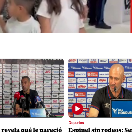
Deportes
 revela qué le pareció
Espinel sin rodeos: S