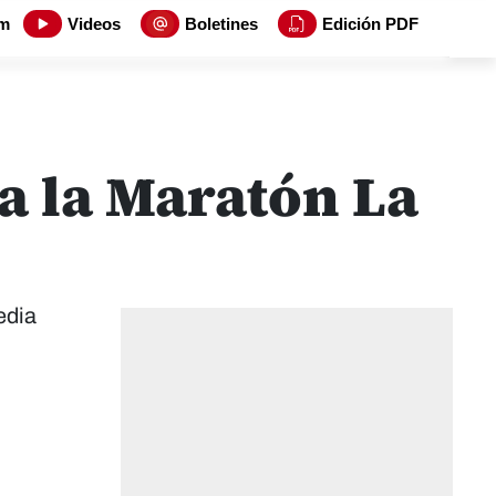
m
Videos
Boletines
Edición PDF
ra la Maratón La
edia