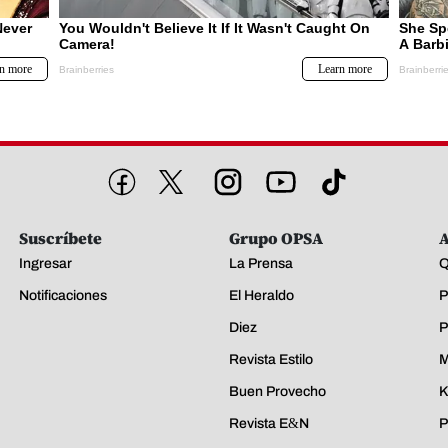
Suscríbete
Grupo OPSA
A
Ingresar
La Prensa
Q
Notificaciones
El Heraldo
P
Diez
P
Revista Estilo
M
Buen Provecho
K
Revista E&N
P