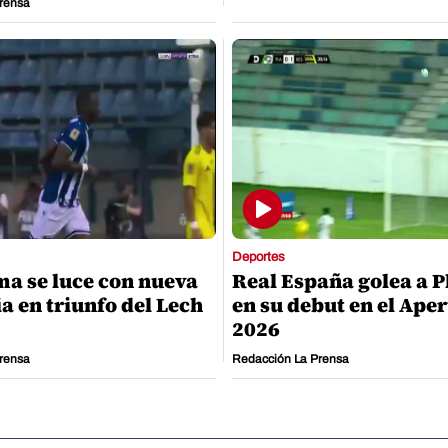
rensa
Deportes
ma se luce con nueva
Real España golea a P
a en triunfo del Lech
en su debut en el Ape
2026
rensa
Redacción La Prensa