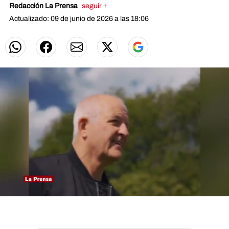
Redacción La Prensa
seguir +
Actualizado: 09 de junio de 2026 a las 18:06
0
seconds
of
1