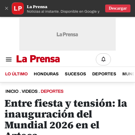
La Prensa
×
Descargar
Noticias al instante. Disponible en Google y IOS
LO ÚLTIMO
HONDURAS
SUCESOS
DEPORTES
MUN
INICIO
.
VIDEOS
.
DEPORTES
Entre fiesta y tensión: la
inauguración del
Mundial 2026 en el